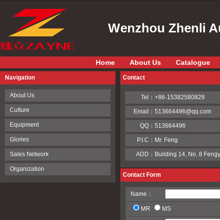
Wenzhou Zhenli Au
Home
About Us
Catalogue
Navigation
Contact
About Us
Tel：
+86-15382580828
Culture
Email：
513664496@qq.com
Equipment
QQ：
513664496
Glories
P.I.C：
Mr. Feng
Sales Network
ADD：
Building 14, No. 8 Fen
Organization
Contact Form
Name：
MR
MS