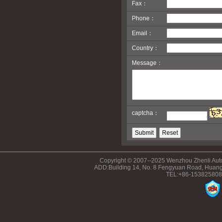
Fax：
Phone：
Email：
Country：
Message：
captcha：
Copyright © 2007--2025 Wenzhou Zhenli Auto
ADD:Building 14, No. 8 Fengyuan Road, Huang
TEL:+86-153825808